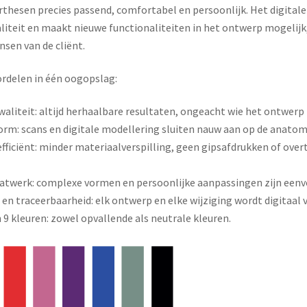
thesen precies passend, comfortabel en persoonlijk. Het digitale
liteit en maakt nieuwe functionaliteiten in het ontwerp mogelijk,
sen van de cliënt.
ordelen in één oogopslag:
aliteit: altijd herhaalbare resultaten, ongeacht wie het ontwerp
rm: scans en digitale modellering sluiten nauw aan op de anatom
ficiënt: minder materiaalverspilling, geen gipsafdrukken of over
atwerk: complexe vormen en persoonlijke aanpassingen zijn eenvo
en traceerbaarheid: elk ontwerp en elke wijziging wordt digitaal 
n 9 kleuren: zowel opvallende als neutrale kleuren.