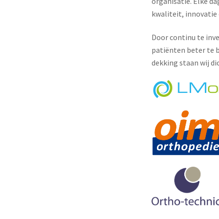
organisatie. Elke d
kwaliteit, innovatie
Door continu te inv
patiënten beter te b
dekking staan wij di