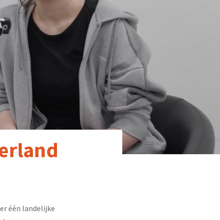
erland
r één landelijke