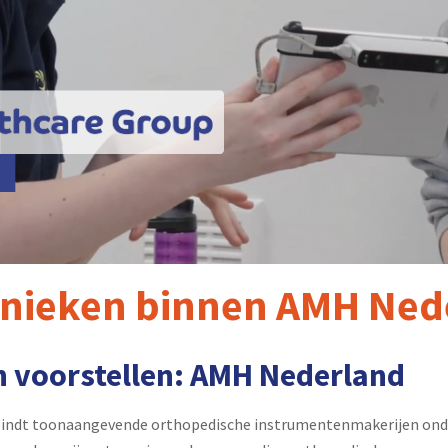
hnieken binnen AMH Ned
n voorstellen: AMH Nederland
indt toonaangevende orthopedische instrumentenmakerijen onde