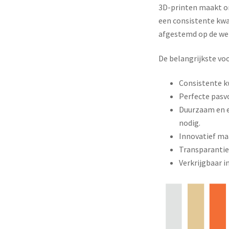
3D-printen maakt or
een consistente kwa
afgestemd op de wen
De belangrijkste vo
Consistente kw
Perfecte pasvo
Duurzaam en ef
nodig.
Innovatief ma
Transparantie 
Verkrijgbaar i