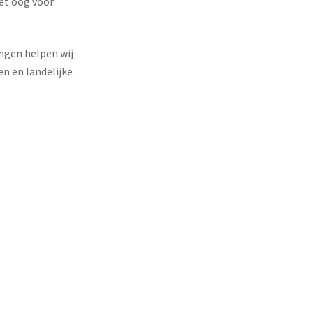
et oog voor
ngen helpen wij
n en landelijke