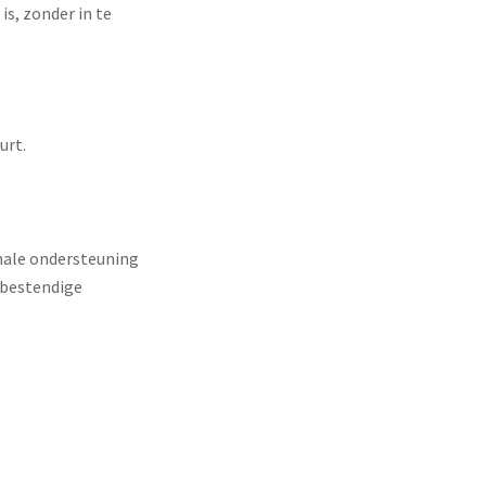
is, zonder in te
urt.
male ondersteuning
rbestendige