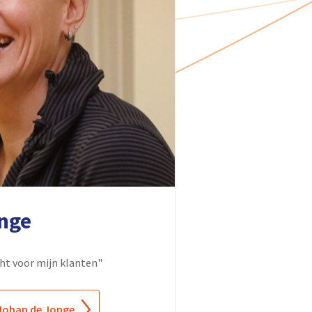
nge
cht voor mijn klanten"
 Johan de Jonge