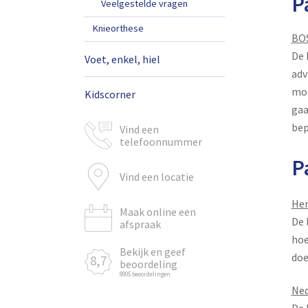
P
Veelgestelde vragen
Knieorthese
BO
De 
Voet, enkel, hiel
adv
mot
Kidscorner
gaa
bep
Vind een
telefoonnummer
P
Vind een locatie
Her
Maak online een
De 
afspraak
hoe
Bekijk en geef
doe
8,7
beoordeling
8905 beoordelingen
Ned