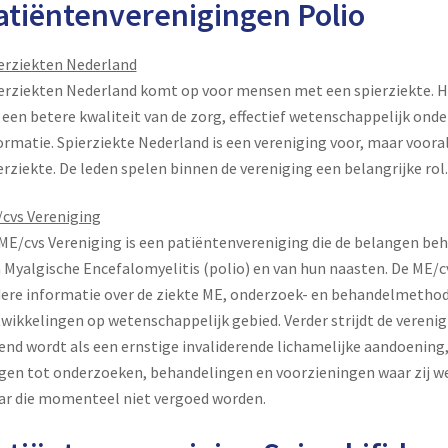
atiëntenverenigingen Polio
erziekten Nederland
erziekten Nederland komt op voor mensen met een spierziekte. H
een betere kwaliteit van de zorg, effectief wetenschappelijk ond
ormatie. Spierziekte Nederland is een vereniging voor, maar voor
erziekte. De leden spelen binnen de vereniging een belangrijke rol.
cvs Vereniging
ME/cvs Vereniging is een patiëntenvereniging die de belangen beha
 Myalgische Encefalomyelitis (polio) en van hun naasten. De ME/c
ere informatie over de ziekte ME, onderzoek- en behandelmethod
wikkelingen op wetenschappelijk gebied. Verder strijdt de verenig
end wordt als een ernstige invaliderende lichamelijke aandoenin
jgen tot onderzoeken, behandelingen en voorzieningen waar zij w
r die momenteel niet vergoed worden.