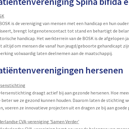
atiëntenvereniging Spina bifida 
SK
BOSK is de vereniging van mensen met een handicap en hun ouders
iseert, brengt lotgenotencontact tot stand en behartigt de bel
orische handicap. Het werkterrein van de BOSK is de afgelopen j
t altijd om mensen die vanaf hun jeugd/geboorte gehandicapt zij
erking volwaardig laten deelnemen aan de maatschappij.
atiëntenverenigingen hersenen
senstichting
Hersenstichting draagt actief bij aan gezonde hersenen. Hoe meer
 beter we ze gezond kunnen houden. Daarom laten de stichting 
n, voeren ze innovatieve projecten uit en dragen ze bij aan goede
erlandse CVA-vereniging 'Samen Verder'