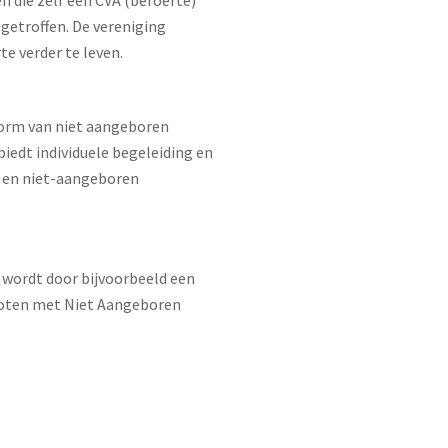
 die zelf een CVA (beroerte)
getroffen. De vereniging
e verder te leven.
vorm van niet aangeboren
biedt individuele begeleiding en
a en niet-aangeboren
 wordt door bijvoorbeeld een
enoten met Niet Aangeboren