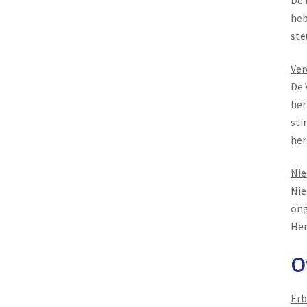
De 
heb
ste
Ver
De 
her
sti
her
Nie
Nie
ong
Her
O
Erb