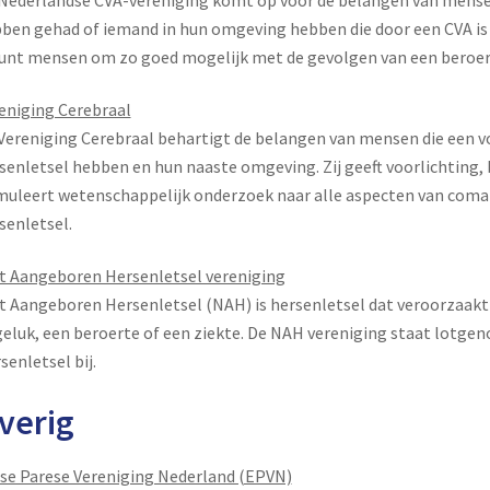
Nederlandse CVA-vereniging komt op voor de belangen van mensen
ben gehad of iemand in hun omgeving hebben die door een CVA is 
unt mensen om zo goed mogelijk met de gevolgen van een beroert
eniging Cerebraal
Vereniging Cerebraal behartigt de belangen van mensen die een 
senletsel hebben en hun naaste omgeving. Zij geeft voorlichting, 
muleert wetenschappelijk onderzoek naar alle aspecten van com
senletsel.
t Aangeboren Hersenletsel vereniging
t Aangeboren Hersenletsel (NAH) is hersenletsel dat veroorzaakt
eluk, een beroerte of een ziekte. De NAH vereniging staat lotg
senletsel bij.
verig
se Parese Vereniging Nederland (EPVN)