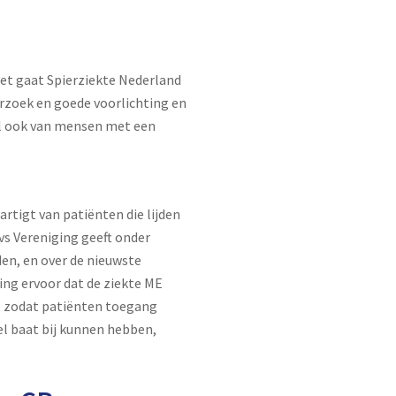
et gaat Spierziekte Nederland
erzoek en goede voorlichting en
al ook van mensen met een
rtigt van patiënten die lijden
vs Vereniging geeft onder
en, en over de nieuwste
ing ervoor dat de ziekte ME
g, zodat patiënten toegang
el baat bij kunnen hebben,