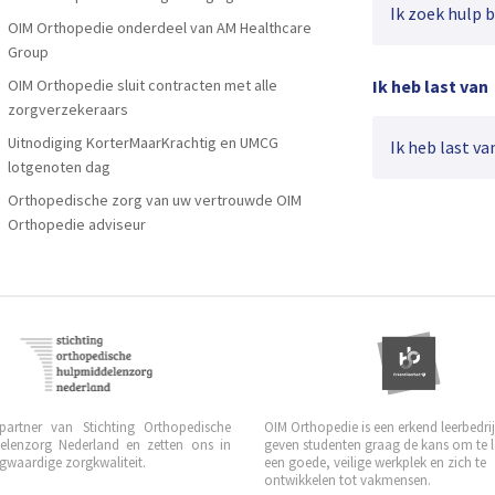
Ik zoek hulp bij
OIM Orthopedie onderdeel van AM Healthcare
Group
OIM Orthopedie sluit contracten met alle
Ik heb last van
zorgverzekeraars
Uitnodiging KorterMaarKrachtig en UMCG
Ik heb last van
lotgenoten dag
Orthopedische zorg van uw vertrouwde OIM
Orthopedie adviseur
 partner van Stichting Orthopedische
OIM Orthopedie is een erkend leerbedrijf
elenzorg Nederland en zetten ons in
geven studenten graag de kans om te 
waardige zorgkwaliteit.
een goede, veilige werkplek en zich te
ontwikkelen tot vakmensen.