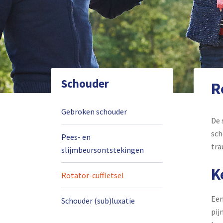
Schouder
R
Gebroken schouder
De 
sch
Pees- en
tra
slijmbeursontstekingen
K
Rotator-cuffletsel
Een
Schouder (sub)luxatie
pij