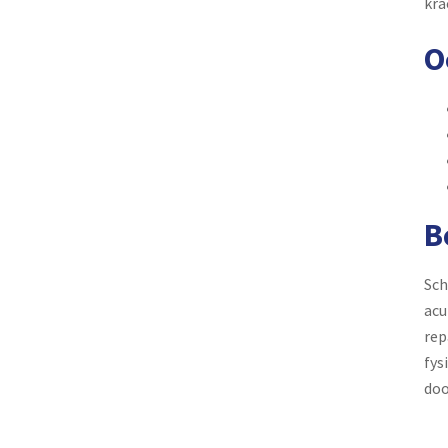
kra
O
B
Sch
acu
rep
fys
doo