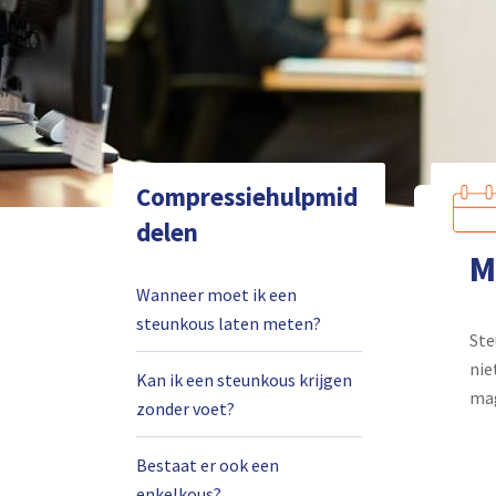
Compressiehulpmid
delen
M
Wanneer moet ik een
steunkous laten meten?
Ste
nie
Kan ik een steunkous krijgen
mag
zonder voet?
Bestaat er ook een
enkelkous?