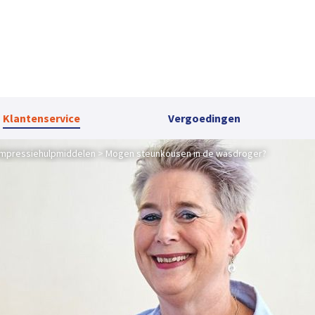
Klantenservice
Vergoedingen
mpressiehulpmiddelen
Mogen steunkousen in de wasdroger?