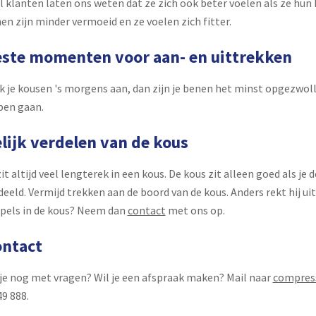
l klanten laten ons weten dat ze zich ook beter voelen als ze hun
en zijn minder vermoeid en ze voelen zich fitter.
ste momenten voor aan- en uittrekken
k je kousen 's morgens aan, dan zijn je benen het minst opgezwoll
pen gaan.
lijk verdelen van de kous
zit altijd veel lengterek in een kous. De kous zit alleen goed als je
deeld. Vermijd trekken aan de boord van de kous. Anders rekt hij uit 
pels in de kous? Neem dan
contact
met ons op.
ntact
 je nog met vragen? Wil je een afspraak maken? Mail naar
compres
49 888.