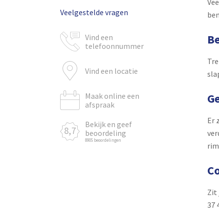
Vee
Veelgestelde vragen
ben
Be
Vind een
telefoonnummer
Tre
Vind een locatie
sla
Ge
Maak online een
afspraak
Er 
Bekijk en geef
8,7
ver
beoordeling
8905 beoordelingen
rim
Co
Zit
37 