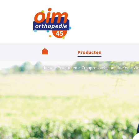
Producten
Home
Producten
Compressiehulpmiddelen
We