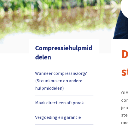
Compressiehulpmid
D
delen
s
Wanneer compressiezorg?
(Steunkousen en andere
hulpmiddelen)
OIM
com
Maak direct een afspraak
je 
ste
Vergoeding en garantie
med