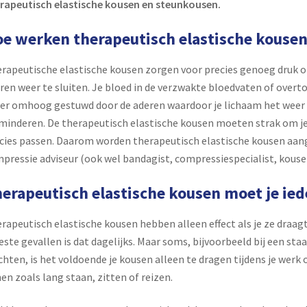
rapeutisch elastische kousen en steunkousen.
e werken therapeutisch elastische kouse
rapeutische elastische kousen zorgen voor precies genoeg druk o
ren weer te sluiten. Je bloed in de verzwakte bloedvaten of overt
er omhoog gestuwd door de aderen waardoor je lichaam het weer 
minderen. De therapeutisch elastische kousen moeten strak om j
cies passen. Daarom worden therapeutisch elastische kousen aa
pressie adviseur (ook wel bandagist, compressiespecialist, kou
erapeutisch elastische kousen moet je ied
rapeutisch elastische kousen hebben alleen effect als je ze draagt
ste gevallen is dat dagelijks. Maar soms, bijvoorbeeld bij een staa
chten, is het voldoende je kousen alleen te dragen tijdens je werk o
en zoals lang staan, zitten of reizen.