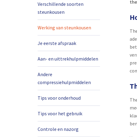
the
Verschillende soorten
steunkousen
Ho
Werking van steunkousen
The
ade
Je eerste afspraak
bet
ver
Aan- en uittrekhulpmiddelen
pre
com
Andere
compressiehulpmiddelen
Th
Tips voor onderhoud
The
mee
Tips voor het gebruik
kla
ben
Controle en nazorg