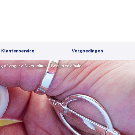
Klantenservice
Vergoedingen
og of vinger
Silversplints
Passen en afhalen