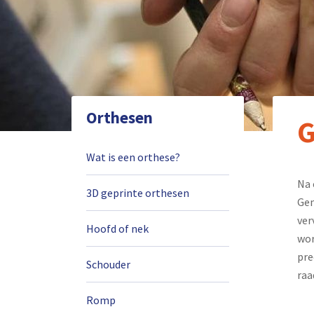
Orthesen
G
Wat is een orthese?
Na 
3D geprinte orthesen
Gem
ver
Hoofd of nek
wor
pre
Schouder
raa
Romp