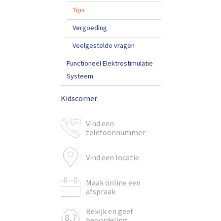
Tips
Vergoeding
Veelgestelde vragen
Functioneel Elektrostimulatie
Systeem
Kidscorner
Vind een
telefoonnummer
Vind een locatie
Maak online een
afspraak
Bekijk en geef
8,7
beoordeling