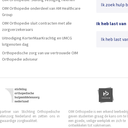
Ik zoek hulp bij
OIM Orthopedie onderdeel van AM Healthcare
Group
OIM Orthopedie sluit contracten met alle
Ik heb last van
zorgverzekeraars
Uitnodiging KorterMaarKrachtig en UMCG
Ik heb last van
lotgenoten dag
Orthopedische zorg van uw vertrouwde OIM
Orthopedie adviseur
 partner van Stichting Orthopedische
OIM Orthopedie is een erkend leerbedrijf
elenzorg Nederland en zetten ons in
geven studenten graag de kans om te 
waardige zorgkwaliteit.
een goede, veilige werkplek en zich te
ontwikkelen tot vakmensen.