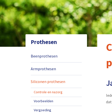
Prothesen
C
Beenprothesen
p
Armprothesen
J
Siliconen prothesen
Controle en nazorg
Ied
Voorbeelden
dat
Vergoeding