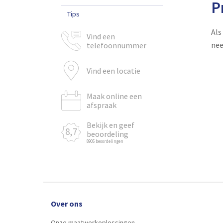
P
Tips
Als
Vind een
nee
telefoonnummer
Vind een locatie
Maak online een
afspraak
Bekijk en geef
8,7
beoordeling
8905 beoordelingen
Over ons
Onze maatwerkoplossingen