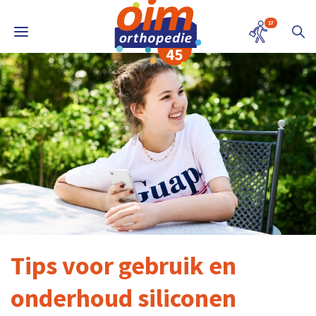
17
Tips voor gebruik en
onderhoud siliconen