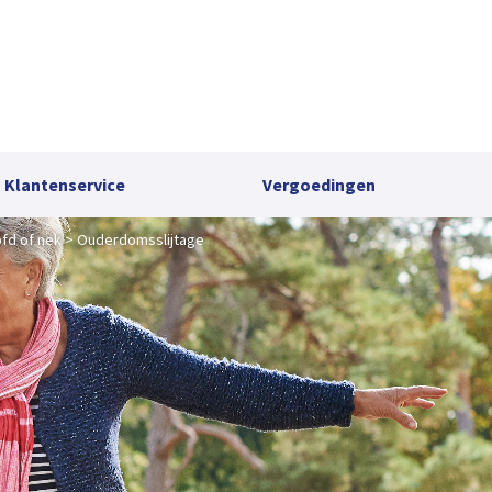
Klantenservice
Vergoedingen
fd of nek
Ouderdomsslijtage