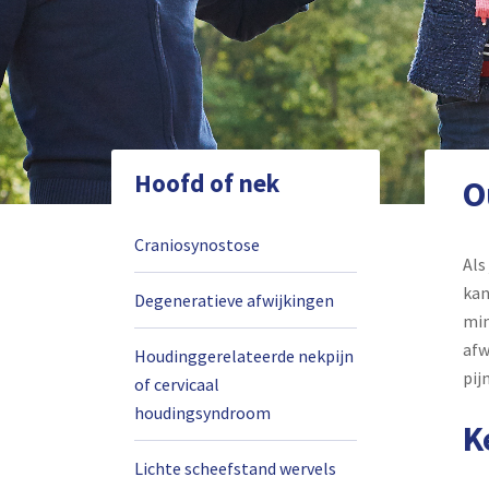
Hoofd of nek
O
Craniosynostose
Als
kan
Degeneratieve afwijkingen
min
afw
Houdinggerelateerde nekpijn
pijn
of cervicaal
houdingsyndroom
K
Lichte scheefstand wervels