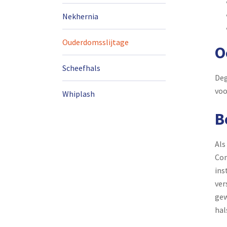
Nekhernia
Ouderdomsslijtage
O
Scheefhals
Deg
voo
Whiplash
B
Als
Con
ins
ver
gew
hal