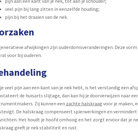
pijn aan één kant van je nek, tot aan je schouder;
veel pijn bij lang zitten in eenzelfde houding;
pijn bij het draaien van de nek.
orzaken
eneratieve afwijkingen zijn ouderdomsveranderingen. Deze vorm
ral voor bij ouderen.
ehandeling
 je veel pijn aan een kant van je nek hebt, is het verstandig een afs
stateert de huisarts slijtage, dan kan hij je doorverwijzen naar e
trumentmakers. Zij kunnen een
zachte halskraag
voor je maken, e
stevigt. De halskraag compenseert spierwerkingen en vermindert 
richten. Het houdt je hoofd omhoog en het zorgt ervoor dat je ne
skraag geeft je nek stabiliteit en rust.