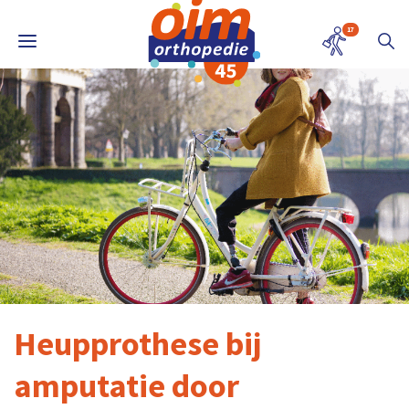
17
Heupprothese bij
amputatie door