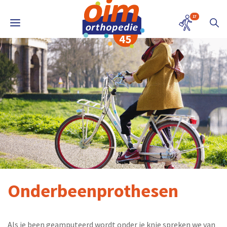
17
Onderbeenprothesen
Als je been geamputeerd wordt onder je knie spreken we van