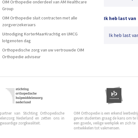
OIM Orthopedie onderdeel van AM Healthcare
Group
OIM Orthopedie sluit contracten met alle
Ik heb last van
zorgverzekeraars
Uitnodiging KorterMaarKrachtig en UMCG
Ik heb last van
lotgenoten dag
Orthopedische zorg van uw vertrouwde OIM
Orthopedie adviseur
 partner van Stichting Orthopedische
OIM Orthopedie is een erkend leerbedrijf
elenzorg Nederland en zetten ons in
geven studenten graag de kans om te 
waardige zorgkwaliteit.
een goede, veilige werkplek en zich te
ontwikkelen tot vakmensen.