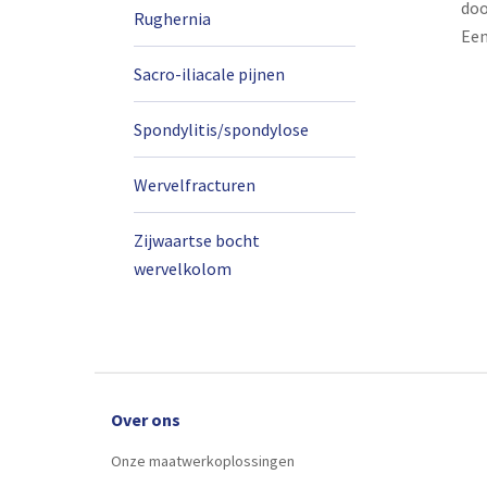
doo
Rughernia
Ee
Sacro-iliacale pijnen
Spondylitis/spondylose
Wervelfracturen
Zijwaartse bocht
wervelkolom
Over ons
Onze maatwerkoplossingen