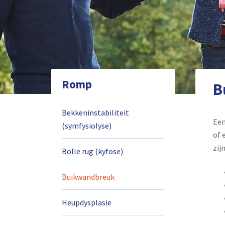
Romp
B
Bekkeninstabiliteit
Een
(symfysiolyse)
of 
zij
Bolle rug (kyfose)
Buikwandbreuk
Heupdysplasie