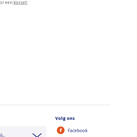
or een
korset
.
Volg ons
Facebook
...