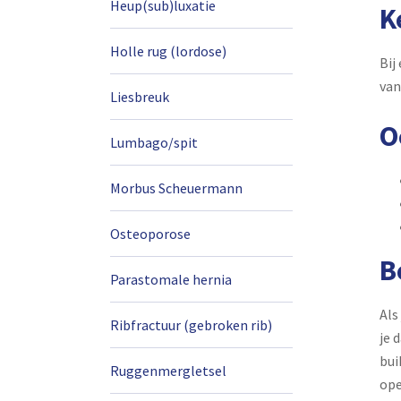
Heup(sub)luxatie
K
Holle rug (lordose)
Bij
van
Liesbreuk
O
Lumbago/spit
Morbus Scheuermann
Osteoporose
B
Parastomale hernia
Als
Ribfractuur (gebroken rib)
je 
bui
Ruggenmergletsel
ope