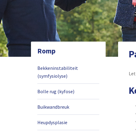
Romp
P
Bekkeninstabiliteit
Let
(symfysiolyse)
K
Bolle rug (kyfose)
Buikwandbreuk
Heupdysplasie