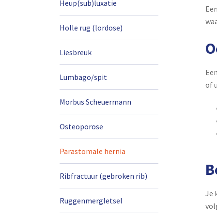
Heup(sub)luxatie
Een
waa
Holle rug (lordose)
O
Liesbreuk
Een
Lumbago/spit
of 
Morbus Scheuermann
Osteoporose
Parastomale hernia
B
Ribfractuur (gebroken rib)
Je 
Ruggenmergletsel
vol