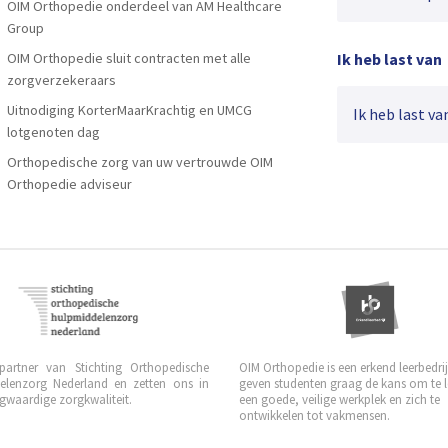
OIM Orthopedie onderdeel van AM Healthcare
Group
OIM Orthopedie sluit contracten met alle
Ik heb last van
zorgverzekeraars
Uitnodiging KorterMaarKrachtig en UMCG
Ik heb last van
lotgenoten dag
Orthopedische zorg van uw vertrouwde OIM
Orthopedie adviseur
 partner van Stichting Orthopedische
OIM Orthopedie is een erkend leerbedrijf
elenzorg Nederland en zetten ons in
geven studenten graag de kans om te 
waardige zorgkwaliteit.
een goede, veilige werkplek en zich te
ontwikkelen tot vakmensen.