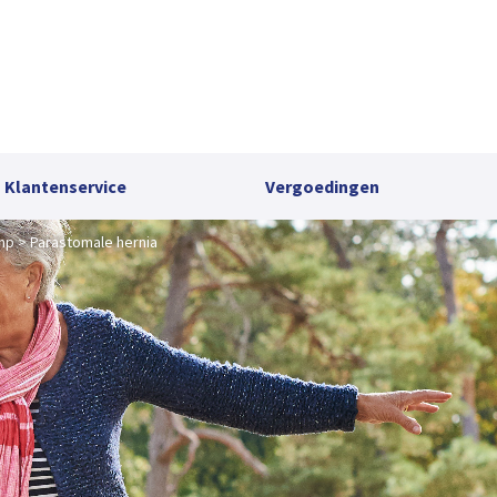
Klantenservice
Vergoedingen
mp
Parastomale hernia