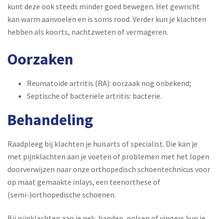
kunt deze ook steeds minder goed bewegen. Het gewricht
kan warm aanvoelen en is soms rood. Verder kun je klachten
hebben als koorts, nachtzweten of vermageren.
Oorzaken
Reumatoïde artritis (RA): oorzaak nog onbekend;
Septische of bacteriële artritis: bacterie.
Behandeling
Raadpleeg bij klachten je huisarts of specialist. Die kan je
met pijnklachten aan je voeten of problemen met het lopen
doorverwijzen naar onze orthopedisch schoentechnicus voor
op maat gemaakte
inlays
, een
teenorthese
of
(semi-)orthopedische schoenen
.
Bij pijnklachten aan je nek, handen, polsen of vingers kun je