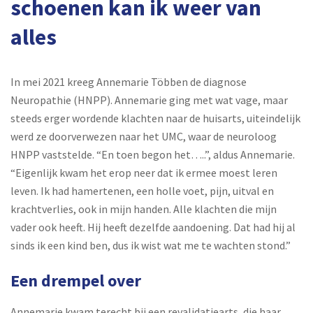
schoenen kan ik weer van
alles
In mei 2021 kreeg Annemarie Többen de diagnose
Neuropathie (HNPP). Annemarie ging met wat vage, maar
steeds erger wordende klachten naar de huisarts, uiteindelijk
werd ze doorverwezen naar het UMC, waar de neuroloog
HNPP vaststelde. “En toen begon het…..”, aldus Annemarie.
“Eigenlijk kwam het erop neer dat ik ermee moest leren
leven. Ik had hamertenen, een holle voet, pijn, uitval en
krachtverlies, ook in mijn handen. Alle klachten die mijn
vader ook heeft. Hij heeft dezelfde aandoening. Dat had hij al
sinds ik een kind ben, dus ik wist wat me te wachten stond.”
Een drempel over
Annemarie kwam terecht bij een revalidatiearts, die haar