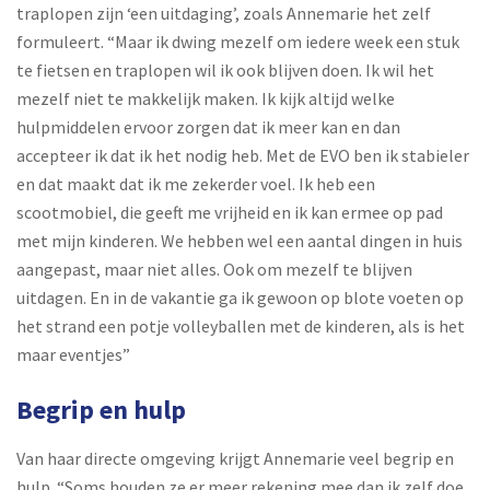
traplopen zijn ‘een uitdaging’, zoals Annemarie het zelf
formuleert. “Maar ik dwing mezelf om iedere week een stuk
te fietsen en traplopen wil ik ook blijven doen. Ik wil het
mezelf niet te makkelijk maken. Ik kijk altijd welke
hulpmiddelen ervoor zorgen dat ik meer kan en dan
accepteer ik dat ik het nodig heb. Met de EVO ben ik stabieler
en dat maakt dat ik me zekerder voel. Ik heb een
scootmobiel, die geeft me vrijheid en ik kan ermee op pad
met mijn kinderen. We hebben wel een aantal dingen in huis
aangepast, maar niet alles. Ook om mezelf te blijven
uitdagen. En in de vakantie ga ik gewoon op blote voeten op
het strand een potje volleyballen met de kinderen, als is het
maar eventjes”
Begrip en hulp
Van haar directe omgeving krijgt Annemarie veel begrip en
hulp. “Soms houden ze er meer rekening mee dan ik zelf doe.