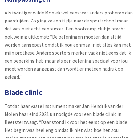
Als twintiger wilde Moniek wel eens wat anders proberen dan
paardrijden. Zo ging ze een tijdje naar de sportschool maar
dat was niet echt een succes. Een bootcamp clubje bracht
ook weinig uitkomst: “De oefeningen moeten dan altijd
worden aangepast omdat ik nou eenmaal niet alles kan met
mijn prothese. Andere sporters merken vaak niet eens dat ik
een beperking heb maar als een oefening speciaal voor jou
moet worden aangepast dan wordt er meteen nadruk op
gelegd.”
Blade clinic
Totdat haar vaste instrumentmaker Jan Hendrik van der
Molen haar eind 2021 uitnodigde voor een blade clinic in
Beetsterzwaag. “Daar stond ik voor het eerst op een blade!
Het begin was heel eng omdat ik niet wist hoe het zou
voelen maar na een paar stapjes werd het steeds normaler.